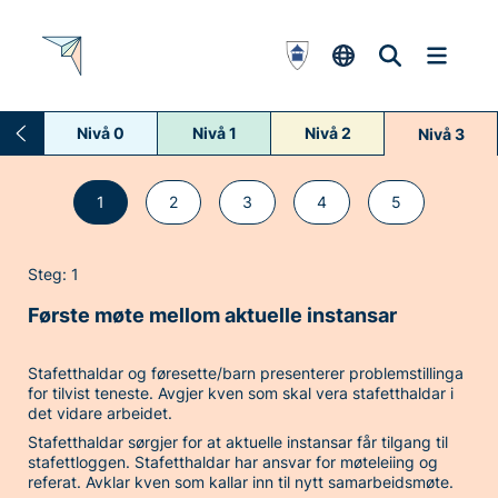
Nivå 0
Nivå 1
Nivå 2
Nivå 3
1
2
3
4
5
Steg: 1
Første møte mellom aktuelle instansar
Stafetthaldar og føresette/barn presenterer problemstillinga
for tilvist teneste. Avgjer kven som skal vera stafetthaldar i
det vidare arbeidet.
Stafetthaldar sørgjer for at aktuelle instansar får tilgang til
stafettloggen. Stafetthaldar har ansvar for møteleiing og
referat. Avklar kven som kallar inn til nytt samarbeidsmøte.