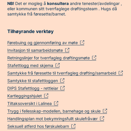
NB!
Det er mogleg å
konsultera
andre tenester/avdelingar ,
eller kommunen sitt tverrfaglege drøftingsteam . Hugs då
samtykke frå føresette/barnet.
Tilhøyrande verktøy
Førebuing og gjennomføring av møte
Invitasjon til samarbeidsmøte
Retningslinjer for tverrfagleg drøftingsmøte
Stafettlogg med skjema
Samtykke frå føresette til tverrfagleg drøfting/samarbeid
Samtykke til stafettloggen
DIPS Stafettlogg - rettleiar
Kartleggingshjulet
Tiltaksoversikt i Lalinea
Trygg i fellesskap-modellen, barnehage og skule
Handlingsplan mot bekymringsfullt skulefråvær
Seksuell atferd hos førskulebarn